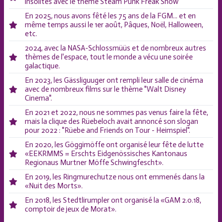
insolites avec le thème Steam Punk Freak Show
En 2025, nous avons fêté les 75 ans de la FGM... et en
même temps aussi le 1er août, Pâques, Noël, Halloween,
etc.
2024, avec la NASA-Schlossmüüs et de nombreux autres
thèmes de l'espace, tout le monde a vécu une soirée
galactique.
En 2023, les Gässliguuger ont rempli leur salle de cinéma
avec de nombreux films sur le thème "Walt Disney
Cinema".
En 2021 et 2022, nous ne sommes pas venus faire la fête,
mais la clique des Rüebeloch avait annoncé son slogan
pour 2022 : "Rüebe and Friends on Tour - Heimspiel".
En 2020, les Göggimöffe ont organisé leur fête de lutte
«EEKRMMS = Erschts Eidgenössisches Kantonaus
Regionaus Murtner Möffe Schwingfescht».
En 2019, les Ringmurechutze nous ont emmenés dans la
«Nuit des Morts».
En 2018, les Stedtlirumpler ont organisé la «GAM 2.0.18,
comptoir de jeux de Morat».